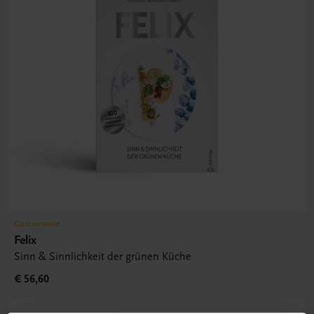
Gastronomie
Felix
Sinn & Sinnlichkeit der grünen Küche
€ 56,60