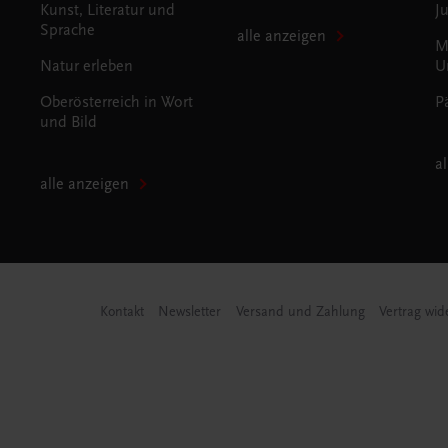
Kunst, Literatur und
J
Sprache
alle anzeigen
M
Natur erleben
U
Oberösterreich in Wort
P
und Bild
a
alle anzeigen
Kontakt
Newsletter
Versand und Zahlung
Vertrag wid