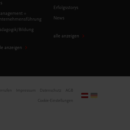
us
Erfolgsstorys
anagement +
News
nternehmensführung
ädagogik/Bildung
alle anzeigen
lle anzeigen
errufen
Impressum
Datenschutz
AGB
Cookie-Einstellungen