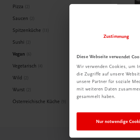
Pizza
2
Saucen
2
Spitzenküche
13
Gastronomie
Zustimmung
Die hohe
Sushi
2
Gemüsek
Vegan
6
Das perfek
Diese Webseite verwendet Coo
ambitionie
Vegetarisch
4
Wir verwenden Cookies, um In
€ 25,00
die Zugriffe auf unsere Webs
Wild
2
unsere Partner für soziale M
mit weiteren Daten zusammen,
Wurst
2
gesammelt haben.
Österreichische Küche
9
Nur notwendige Cook