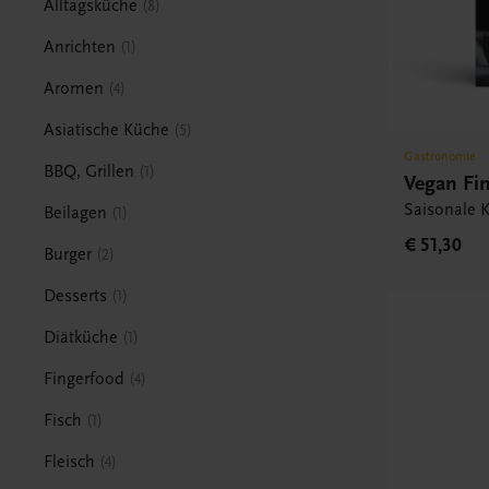
Alltagsküche
8
Anrichten
1
Aromen
4
Asiatische Küche
5
Gastronomie
BBQ, Grillen
1
Vegan Fi
Saisonale K
Beilagen
1
€ 51,30
Burger
2
Desserts
1
Diätküche
1
Fingerfood
4
Fisch
1
Fleisch
4