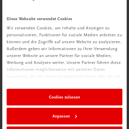
Diese Webseite verwendet Cookies
Wir verwenden Cookies, um Inhalte und Anzeigen zu
Rabattcode erhalten
personalisieren, Funktionen für soziale Medien anbieten zu
Newsletter abonnieren
können und die Zugriffe auf unsere Website zu analysieren.
& Versandkosten sparen
Außerdem geben wir Informationen zu Ihrer Verwendung
unserer Website an unsere Partner für soziale Medien,
Jetzt anmelden
Werbung und Analysen weiter. Unsere Partner führen diese
Informationen möglicherweise mit weiteren Daten
zusammen, die Sie ihnen bereitgestellt haben oder die sie
im Rahmen Ihrer Nutzung der Dienste gesammelt haben.
Herzlich willkommen bei TRAUNER!
Cookies zulassen
Anpassen