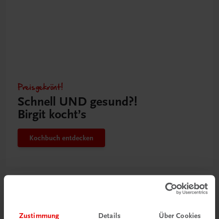
Preisgekrönt!
Schnell UND gesund?!
Birgit kocht’s
Kochbuch entdecken
Zustimmung
Details
Über Cookies