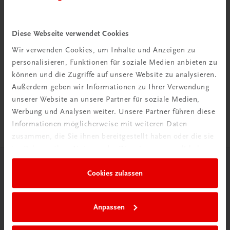
Diese Webseite verwendet Cookies
Wir verwenden Cookies, um Inhalte und Anzeigen zu
Rabattcode erhalten
personalisieren, Funktionen für soziale Medien anbieten zu
Newsletter abonnieren
können und die Zugriffe auf unsere Website zu analysieren.
& Versandkosten sparen
Außerdem geben wir Informationen zu Ihrer Verwendung
unserer Website an unsere Partner für soziale Medien,
Jetzt anmelden
Werbung und Analysen weiter. Unsere Partner führen diese
Informationen möglicherweise mit weiteren Daten
zusammen, die Sie ihnen bereitgestellt haben oder die sie
im Rahmen Ihrer Nutzung der Dienste gesammelt haben.
Herzlich willkommen bei TRAUNER!
Cookies zulassen
Anpassen