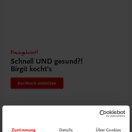
Preisgekrönt!
Schnell UND gesund?!
Birgit kocht’s
Kochbuch entdecken
Zustimmung
Details
Über Cookies