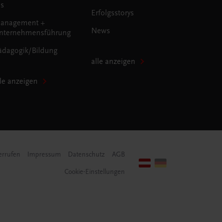
us
Erfolgsstorys
anagement +
News
nternehmensführung
ädagogik/Bildung
alle anzeigen
lle anzeigen
errufen
Impressum
Datenschutz
AGB
Cookie-Einstellungen