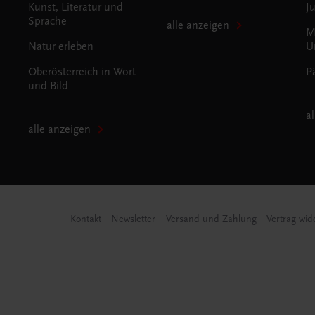
Kunst, Literatur und
J
Sprache
alle anzeigen
M
Natur erleben
U
Oberösterreich in Wort
P
und Bild
a
alle anzeigen
Kontakt
Newsletter
Versand und Zahlung
Vertrag wid