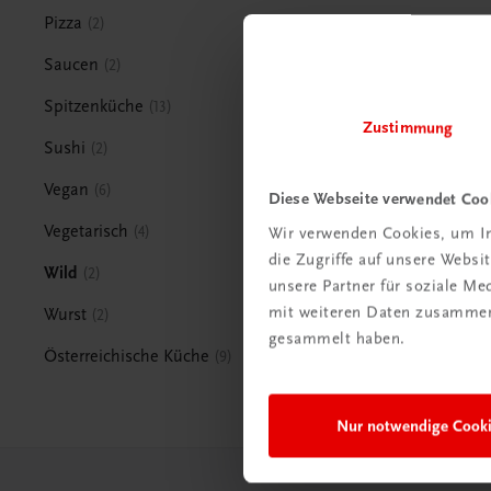
Pizza
2
Saucen
2
Spitzenküche
13
Zustimmung
Sushi
2
Vegan
6
Diese Webseite verwendet Coo
Vegetarisch
4
Wir verwenden Cookies, um In
die Zugriffe auf unsere Webs
Wild
2
unsere Partner für soziale M
mit weiteren Daten zusammen,
Wurst
2
gesammelt haben.
Österreichische Küche
9
Nur notwendige Cook