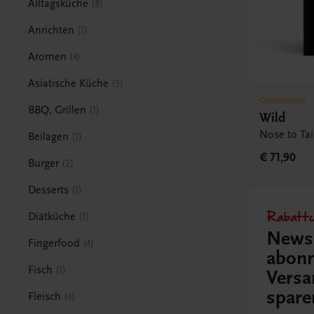
Alltagsküche
8
Anrichten
1
Aromen
4
Asiatische Küche
5
Gastronomie
BBQ, Grillen
1
Wild
Nose to Tai
Beilagen
1
€ 71,90
Burger
2
Desserts
1
Rabattc
Diätküche
1
Newsl
Fingerfood
4
abonn
Fisch
1
Versa
spare
Fleisch
4