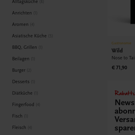
Alltagsküche
8
Anrichten
1
Aromen
4
Asiatische Küche
5
Gastronomie
BBQ, Grillen
1
Wild
Nose to Tai
Beilagen
1
€ 71,90
Burger
2
Desserts
1
Rabattc
Diätküche
1
Newsl
Fingerfood
4
abonn
Fisch
1
Versa
spare
Fleisch
4