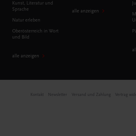
Kunst, Literatur und
J
Sprache
alle anzeigen
M
Natur erleben
U
Oberösterreich in Wort
P
und Bild
a
alle anzeigen
Kontakt
Newsletter
Versand und Zahlung
Vertrag wid