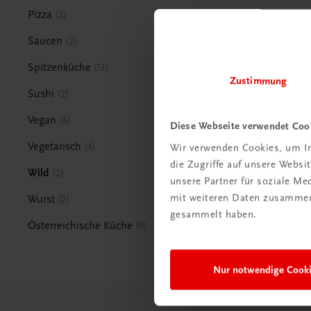
Pizza
2
Saucen
2
Spitzenküche
13
Zustimmung
Sushi
2
Vegan
6
Diese Webseite verwendet Coo
Vegetarisch
4
Wir verwenden Cookies, um In
die Zugriffe auf unsere Webs
Wild
2
unsere Partner für soziale M
mit weiteren Daten zusammen,
Wurst
2
gesammelt haben.
Österreichische Küche
9
Nur notwendige Cook