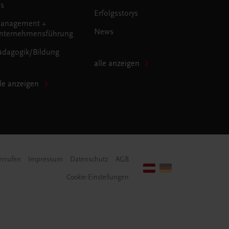
us
Erfolgsstorys
anagement +
News
nternehmensführung
ädagogik/Bildung
alle anzeigen
lle anzeigen
errufen
Impressum
Datenschutz
AGB
Cookie-Einstellungen