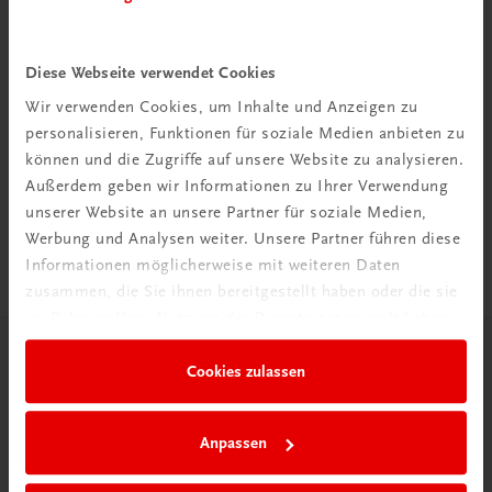
Diese Webseite verwendet Cookies
Wir verwenden Cookies, um Inhalte und Anzeigen zu
Rabattcode erhalten
personalisieren, Funktionen für soziale Medien anbieten zu
Newsletter abonnieren
können und die Zugriffe auf unsere Website zu analysieren.
& Versandkosten sparen
Außerdem geben wir Informationen zu Ihrer Verwendung
unserer Website an unsere Partner für soziale Medien,
Jetzt anmelden
Werbung und Analysen weiter. Unsere Partner führen diese
Informationen möglicherweise mit weiteren Daten
zusammen, die Sie ihnen bereitgestellt haben oder die sie
im Rahmen Ihrer Nutzung der Dienste gesammelt haben.
Herzlich willkommen bei TRAUNER!
Cookies zulassen
Anpassen