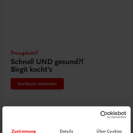
Preisgekrönt!
Schnell UND gesund?!
Birgit kocht’s
Kochbuch entdecken
Zustimmung
Details
Über Cookies