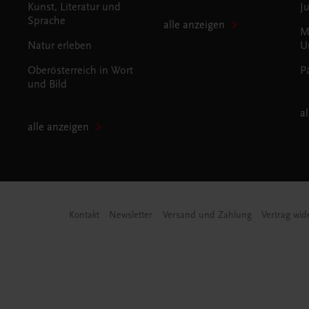
Kunst, Literatur und
J
Sprache
alle anzeigen
M
Natur erleben
U
Oberösterreich in Wort
P
und Bild
a
alle anzeigen
Kontakt
Newsletter
Versand und Zahlung
Vertrag wid