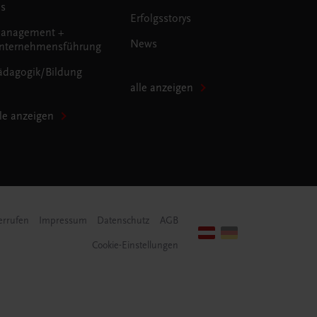
us
Erfolgsstorys
anagement +
News
nternehmensführung
ädagogik/Bildung
alle anzeigen
lle anzeigen
errufen
Impressum
Datenschutz
AGB
Cookie-Einstellungen