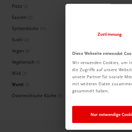
Pizza
2
Saucen
2
Spitzenküche
13
Zustimmung
Sushi
2
Vegan
6
Diese Webseite verwendet Coo
Vegetarisch
4
Wir verwenden Cookies, um In
die Zugriffe auf unsere Webs
Wild
2
unsere Partner für soziale M
mit weiteren Daten zusammen,
Wurst
2
gesammelt haben.
Österreichische Küche
9
Nur notwendige Cook