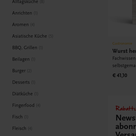
Alltagsküche
8
Anrichten
1
Aromen
4
Asiatische Küche
5
Gastronomie
BBQ, Grillen
1
Wurst her
Fachwissen
Beilagen
1
selbstgema
Burger
2
€ 41,10
Desserts
1
Diätküche
1
Fingerfood
4
Rabattc
Newsl
Fisch
1
abonn
Fleisch
4
Versa