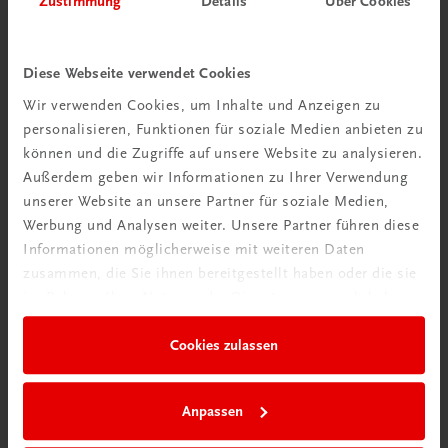
Zustimmung
Details
Über Cookies
Wir über uns
Wir sind ein österreichisches Familienunternehmen mit
Diese Webseite verwendet Cookies
75 Mitarbeiterinnen und Mitarbeitern, die eines verbindet:
Wir verwenden Cookies, um Inhalte und Anzeigen zu
Begeisterung für unsere Produkte.
personalisieren, Funktionen für soziale Medien anbieten zu
mehr erfahren
können und die Zugriffe auf unsere Website zu analysieren.
Außerdem geben wir Informationen zu Ihrer Verwendung
unserer Website an unsere Partner für soziale Medien,
Werbung und Analysen weiter. Unsere Partner führen diese
Informationen möglicherweise mit weiteren Daten
zusammen, die Sie ihnen bereitgestellt haben oder die sie
Wir sind gerne für Sie da
im Rahmen Ihrer Nutzung der Dienste gesammelt haben.
TRAUNER Verlag + Buchservice GmbH
Köglstraße 14 | 4020 Linz
Cookies zulassen
Österreich/Austria
Tel.:
+43 732 778241
Anpassen
Mail:
buchservice@trauner.at
WhatsApp:
+43 664 88 58 69 41