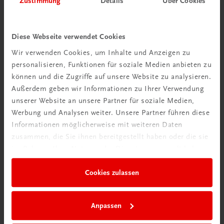
Zustimmung
Details
Über Cookies
Wir über uns
Wir sind ein österreichisches Familienunternehmen mit
Diese Webseite verwendet Cookies
75 Mitarbeiterinnen und Mitarbeitern, die eines verbindet:
Wir verwenden Cookies, um Inhalte und Anzeigen zu
Begeisterung für unsere Produkte.
personalisieren, Funktionen für soziale Medien anbieten zu
mehr erfahren
können und die Zugriffe auf unsere Website zu analysieren.
Außerdem geben wir Informationen zu Ihrer Verwendung
unserer Website an unsere Partner für soziale Medien,
Werbung und Analysen weiter. Unsere Partner führen diese
Informationen möglicherweise mit weiteren Daten
zusammen, die Sie ihnen bereitgestellt haben oder die sie
Wir sind gerne für Sie da
im Rahmen Ihrer Nutzung der Dienste gesammelt haben.
TRAUNER Verlag + Buchservice GmbH
Köglstraße 14 | 4020 Linz
Cookies zulassen
Österreich/Austria
Tel.:
+43 732 778241
Anpassen
Mail:
buchservice@trauner.at
WhatsApp:
+43 664 88 58 69 41