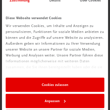
Zustimmung
Details
Über Cookies
Wir über uns
Wir sind ein österreichisches Familienunternehmen mit
Diese Webseite verwendet Cookies
75 Mitarbeiterinnen und Mitarbeitern, die eines verbindet:
Wir verwenden Cookies, um Inhalte und Anzeigen zu
Begeisterung für unsere Produkte.
personalisieren, Funktionen für soziale Medien anbieten zu
mehr erfahren
können und die Zugriffe auf unsere Website zu analysieren.
Außerdem geben wir Informationen zu Ihrer Verwendung
unserer Website an unsere Partner für soziale Medien,
Werbung und Analysen weiter. Unsere Partner führen diese
Informationen möglicherweise mit weiteren Daten
zusammen, die Sie ihnen bereitgestellt haben oder die sie
Wir sind gerne für Sie da
im Rahmen Ihrer Nutzung der Dienste gesammelt haben.
TRAUNER Verlag + Buchservice GmbH
Köglstraße 14 | 4020 Linz
Cookies zulassen
Österreich/Austria
Tel.:
+43 732 778241
Anpassen
Mail:
buchservice@trauner.at
WhatsApp:
+43 664 88 58 69 41