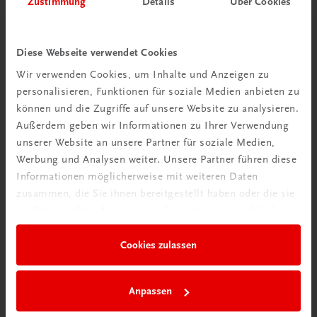
Zustimmung
Details
Über Cookies
Wir über uns
Wir sind ein österreichisches Familienunternehmen mit
Diese Webseite verwendet Cookies
75 Mitarbeiterinnen und Mitarbeitern, die eines verbindet:
Wir verwenden Cookies, um Inhalte und Anzeigen zu
Begeisterung für unsere Produkte.
personalisieren, Funktionen für soziale Medien anbieten zu
mehr erfahren
können und die Zugriffe auf unsere Website zu analysieren.
Außerdem geben wir Informationen zu Ihrer Verwendung
unserer Website an unsere Partner für soziale Medien,
Werbung und Analysen weiter. Unsere Partner führen diese
Informationen möglicherweise mit weiteren Daten
zusammen, die Sie ihnen bereitgestellt haben oder die sie
Wir sind gerne für Sie da
im Rahmen Ihrer Nutzung der Dienste gesammelt haben.
TRAUNER Verlag + Buchservice GmbH
Köglstraße 14 | 4020 Linz
Cookies zulassen
Österreich/Austria
Tel.:
+43 732 778241
Anpassen
Mail:
buchservice@trauner.at
WhatsApp:
+43 664 88 58 69 41