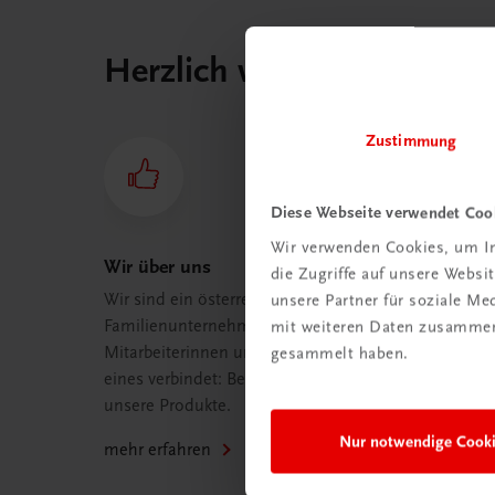
Herzlich willkommen bei
Zustimmung
Diese Webseite verwendet Coo
Wir verwenden Cookies, um In
Wir über uns
die Zugriffe auf unsere Webs
Wir sind ein österreichisches
unsere Partner für soziale M
Familienunternehmen mit 75
mit weiteren Daten zusammen,
Mitarbeiterinnen und Mitarbeitern, die
gesammelt haben.
eines verbindet: Begeisterung für
unsere Produkte.
Nur notwendige Cook
mehr erfahren