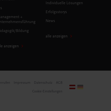
Individuelle Lösungen
us
Erfolgsstorys
anagement +
News
nternehmensführung
ädagogik/Bildung
alle anzeigen
lle anzeigen
errufen
Impressum
Datenschutz
AGB
Cookie-Einstellungen