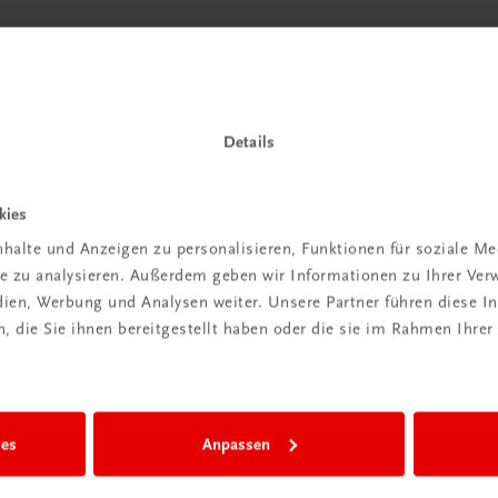
 TRAUNER!
Details
kies
halte und Anzeigen zu personalisieren, Funktionen für soziale M
Wir sind gerne für Sie da
ite zu analysieren. Außerdem geben wir Informationen zu Ihrer Ve
TRAUNER Verlag + Buchservice GmbH
edien, Werbung und Analysen weiter. Unsere Partner führen diese 
Köglstraße 14 | 4020 Linz
 die Sie ihnen bereitgestellt haben oder die sie im Rahmen Ihrer
Österreich/Austria
Tel.:
+43 732 778241
Mail:
buchservice@trauner.at
WhatsApp:
+43 664 88 58 69 41
ies
Anpassen
mehr erfahren