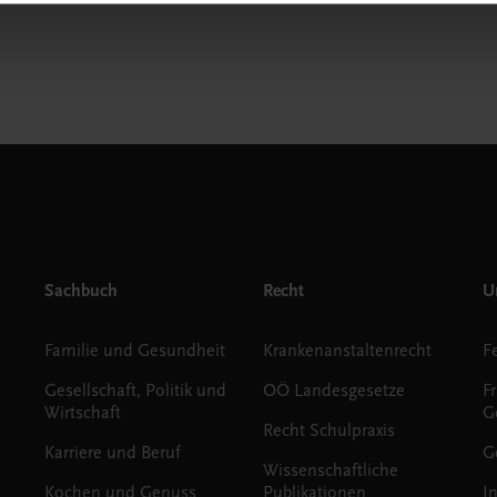
Sachbuch
Recht
Un
Familie und Gesundheit
Krankenanstaltenrecht
Gesellschaft, Politik und
OÖ Landesgesetze
F
Wirtschaft
G
Recht Schulpraxis
Karriere und Beruf
G
Wissenschaftliche
Kochen und Genuss
Publikationen
I