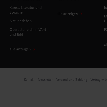
Kunst, Literatur und
J
Sprache
alle anzeigen
M
Natur erleben
U
Oberösterreich in Wort
P
und Bild
a
alle anzeigen
Kontakt
Newsletter
Versand und Zahlung
Vertrag wid