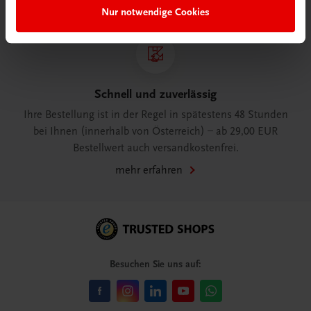
Nur notwendige Cookies
Schnell und zuverlässig
Ihre Bestellung ist in der Regel in spätestens 48 Stunden
bei Ihnen (innerhalb von Österreich) – ab 29,00 EUR
Bestellwert auch versandkostenfrei.
mehr erfahren
Besuchen Sie uns auf: