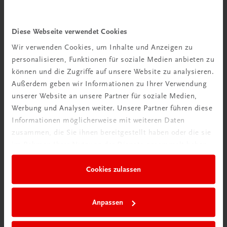
Wir über uns
Wir sind ein österreichisches Familienunternehmen mit
Diese Webseite verwendet Cookies
75 Mitarbeiterinnen und Mitarbeitern, die eines verbindet:
Wir verwenden Cookies, um Inhalte und Anzeigen zu
Begeisterung für unsere Produkte.
personalisieren, Funktionen für soziale Medien anbieten zu
mehr erfahren
können und die Zugriffe auf unsere Website zu analysieren.
Außerdem geben wir Informationen zu Ihrer Verwendung
unserer Website an unsere Partner für soziale Medien,
Werbung und Analysen weiter. Unsere Partner führen diese
Informationen möglicherweise mit weiteren Daten
zusammen, die Sie ihnen bereitgestellt haben oder die sie
Wir sind gerne für Sie da
im Rahmen Ihrer Nutzung der Dienste gesammelt haben.
TRAUNER Verlag + Buchservice GmbH
Köglstraße 14 | 4020 Linz
Cookies zulassen
Österreich/Austria
Tel.:
+43 732 778241
Mail:
buchservice@trauner.at
Anpassen
WhatsApp:
+43 664 88 58 69 41
mehr erfahren