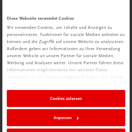
Wir über uns
Wir sind ein österreichisches Familienunternehmen mit
Diese Webseite verwendet Cookies
75 Mitarbeiterinnen und Mitarbeitern, die eines verbindet:
Wir verwenden Cookies, um Inhalte und Anzeigen zu
Begeisterung für unsere Produkte.
personalisieren, Funktionen für soziale Medien anbieten zu
mehr erfahren
können und die Zugriffe auf unsere Website zu analysieren.
Außerdem geben wir Informationen zu Ihrer Verwendung
unserer Website an unsere Partner für soziale Medien,
Werbung und Analysen weiter. Unsere Partner führen diese
Informationen möglicherweise mit weiteren Daten
zusammen, die Sie ihnen bereitgestellt haben oder die sie
Wir sind gerne für Sie da
im Rahmen Ihrer Nutzung der Dienste gesammelt haben.
TRAUNER Verlag + Buchservice GmbH
Köglstraße 14 | 4020 Linz
Cookies zulassen
Österreich/Austria
Tel.:
+43 732 778241
Mail:
buchservice@trauner.at
Anpassen
WhatsApp:
+43 664 88 58 69 41
mehr erfahren