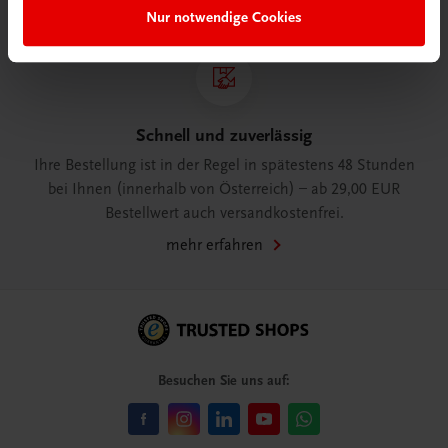
Nur notwendige Cookies
Schnell und zuverlässig
Ihre Bestellung ist in der Regel in spätestens 48 Stunden
bei Ihnen (innerhalb von Österreich) – ab 29,00 EUR
Bestellwert auch versandkostenfrei.
mehr erfahren
Besuchen Sie uns auf: