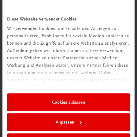
Wir über uns
Wir sind ein österreichisches Familienunternehmen mit
Diese Webseite verwendet Cookies
75 Mitarbeiterinnen und Mitarbeitern, die eines verbindet:
Wir verwenden Cookies, um Inhalte und Anzeigen zu
Begeisterung für unsere Produkte.
personalisieren, Funktionen für soziale Medien anbieten zu
mehr erfahren
können und die Zugriffe auf unsere Website zu analysieren.
Außerdem geben wir Informationen zu Ihrer Verwendung
unserer Website an unsere Partner für soziale Medien,
Werbung und Analysen weiter. Unsere Partner führen diese
Informationen möglicherweise mit weiteren Daten
zusammen, die Sie ihnen bereitgestellt haben oder die sie
Wir sind gerne für Sie da
im Rahmen Ihrer Nutzung der Dienste gesammelt haben.
TRAUNER Verlag + Buchservice GmbH
Köglstraße 14 | 4020 Linz
Cookies zulassen
Österreich/Austria
Tel.:
+43 732 778241
Mail:
buchservice@trauner.at
Anpassen
WhatsApp:
+43 664 88 58 69 41
mehr erfahren