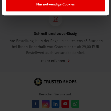
Nur notwendige Cookies
Schnell und zuverlässig
Ihre Bestellung ist in der Regel in spätestens 48 Stunden
bei Ihnen (innerhalb von Österreich) – ab 29,00 EUR
Bestellwert auch versandkostenfrei.
mehr erfahren
Besuchen Sie uns auf: