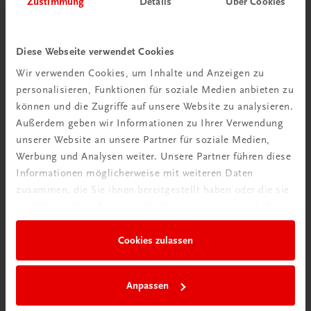
Zustimmung
Details
Über Cookies
Wir über uns
Wir sind ein österreichisches Familienunternehmen mit
Diese Webseite verwendet Cookies
75 Mitarbeiterinnen und Mitarbeitern, die eines verbindet:
Wir verwenden Cookies, um Inhalte und Anzeigen zu
Begeisterung für unsere Produkte.
personalisieren, Funktionen für soziale Medien anbieten zu
mehr erfahren
können und die Zugriffe auf unsere Website zu analysieren.
Außerdem geben wir Informationen zu Ihrer Verwendung
unserer Website an unsere Partner für soziale Medien,
Werbung und Analysen weiter. Unsere Partner führen diese
Informationen möglicherweise mit weiteren Daten
zusammen, die Sie ihnen bereitgestellt haben oder die sie
Wir sind gerne für Sie da
im Rahmen Ihrer Nutzung der Dienste gesammelt haben.
TRAUNER Verlag + Buchservice GmbH
Köglstraße 14 | 4020 Linz
Cookies zulassen
Österreich/Austria
Tel.:
+43 732 778241
Anpassen
Mail:
buchservice@trauner.at
WhatsApp:
+43 664 88 58 69 41