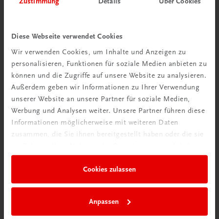
Zustimmung
Details
Über Cookies
Wir über uns
Wir sind ein österreichisches Familienunternehmen mit
Diese Webseite verwendet Cookies
75 Mitarbeiterinnen und Mitarbeitern, die eines verbindet:
Wir verwenden Cookies, um Inhalte und Anzeigen zu
Begeisterung für unsere Produkte.
personalisieren, Funktionen für soziale Medien anbieten zu
mehr erfahren
können und die Zugriffe auf unsere Website zu analysieren.
Außerdem geben wir Informationen zu Ihrer Verwendung
unserer Website an unsere Partner für soziale Medien,
Werbung und Analysen weiter. Unsere Partner führen diese
Informationen möglicherweise mit weiteren Daten
zusammen, die Sie ihnen bereitgestellt haben oder die sie
Wir sind gerne für Sie da
im Rahmen Ihrer Nutzung der Dienste gesammelt haben.
TRAUNER Verlag + Buchservice GmbH
Köglstraße 14 | 4020 Linz
Cookies zulassen
Österreich/Austria
Tel.:
+43 732 778241
Anpassen
Mail:
buchservice@trauner.at
WhatsApp:
+43 664 88 58 69 41