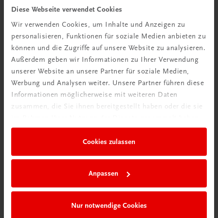
Diese Webseite verwendet Cookies
TRAUNER Akademie
Wir verwenden Cookies, um Inhalte und Anzeigen zu
Hygiene Basics
personalisieren, Funktionen für soziale Medien anbieten zu
Hygiene leicht gemacht – sicher, sauber, professionell
können und die Zugriffe auf unsere Website zu analysieren.
€ 29,50
Außerdem geben wir Informationen zu Ihrer Verwendung
unserer Website an unsere Partner für soziale Medien,
Werbung und Analysen weiter. Unsere Partner führen diese
Informationen möglicherweise mit weiteren Daten
zusammen, die Sie ihnen bereitgestellt haben oder die sie
im Rahmen Ihrer Nutzung der Dienste gesammelt haben.
Cookies zulassen
Anpassen
Nur notwendige Cookies