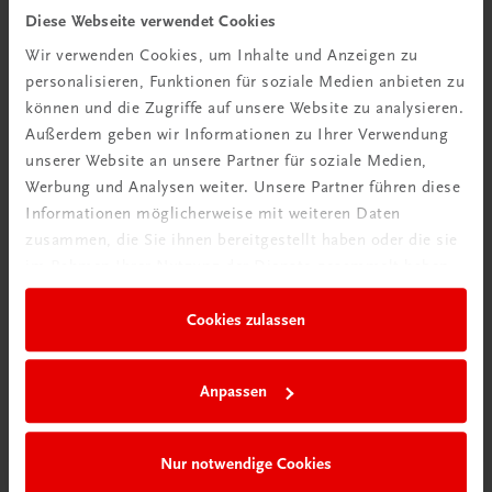
Diese Webseite verwendet Cookies
TRAUNER Akademie
Wir verwenden Cookies, um Inhalte und Anzeigen zu
Hygiene Basics
personalisieren, Funktionen für soziale Medien anbieten zu
Hygiene leicht gemacht – sicher, sauber, professionell
können und die Zugriffe auf unsere Website zu analysieren.
€ 29,50
Außerdem geben wir Informationen zu Ihrer Verwendung
unserer Website an unsere Partner für soziale Medien,
Werbung und Analysen weiter. Unsere Partner führen diese
Informationen möglicherweise mit weiteren Daten
zusammen, die Sie ihnen bereitgestellt haben oder die sie
im Rahmen Ihrer Nutzung der Dienste gesammelt haben.
Cookies zulassen
Anpassen
Nur notwendige Cookies