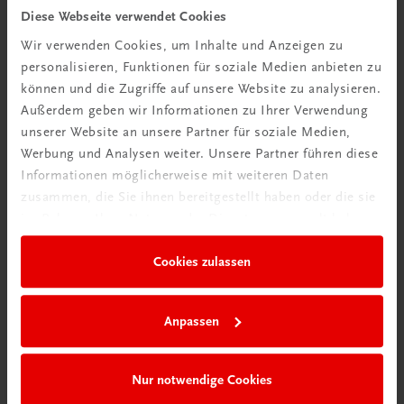
Diese Webseite verwendet Cookies
TRAUNER Akademie
Wir verwenden Cookies, um Inhalte und Anzeigen zu
Hygiene Basics
personalisieren, Funktionen für soziale Medien anbieten zu
Hygiene leicht gemacht – sicher, sauber, professionell
können und die Zugriffe auf unsere Website zu analysieren.
€ 29,50
Außerdem geben wir Informationen zu Ihrer Verwendung
unserer Website an unsere Partner für soziale Medien,
Werbung und Analysen weiter. Unsere Partner führen diese
Informationen möglicherweise mit weiteren Daten
zusammen, die Sie ihnen bereitgestellt haben oder die sie
im Rahmen Ihrer Nutzung der Dienste gesammelt haben.
Cookies zulassen
Anpassen
Nur notwendige Cookies