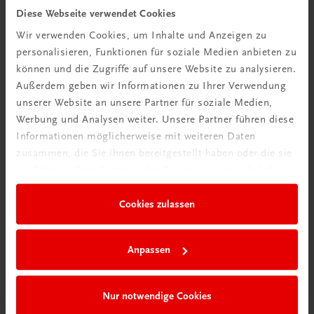
Diese Webseite verwendet Cookies
TRAUNER Akademie
Wir verwenden Cookies, um Inhalte und Anzeigen zu
Hygiene Basics
personalisieren, Funktionen für soziale Medien anbieten zu
Hygiene leicht gemacht – sicher, sauber, professionell
können und die Zugriffe auf unsere Website zu analysieren.
€ 29,50
Außerdem geben wir Informationen zu Ihrer Verwendung
unserer Website an unsere Partner für soziale Medien,
Werbung und Analysen weiter. Unsere Partner führen diese
Informationen möglicherweise mit weiteren Daten
zusammen, die Sie ihnen bereitgestellt haben oder die sie
im Rahmen Ihrer Nutzung der Dienste gesammelt haben.
Cookies zulassen
Anpassen
Nur notwendige Cookies