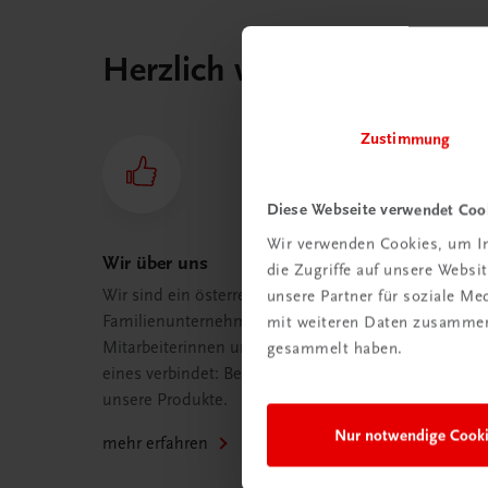
Herzlich willkommen bei
Zustimmung
Diese Webseite verwendet Coo
Wir verwenden Cookies, um In
Wir über uns
die Zugriffe auf unsere Webs
Wir sind ein österreichisches
unsere Partner für soziale M
Familienunternehmen mit 75
mit weiteren Daten zusammen,
Mitarbeiterinnen und Mitarbeitern, die
gesammelt haben.
eines verbindet: Begeisterung für
unsere Produkte.
Nur notwendige Cook
mehr erfahren