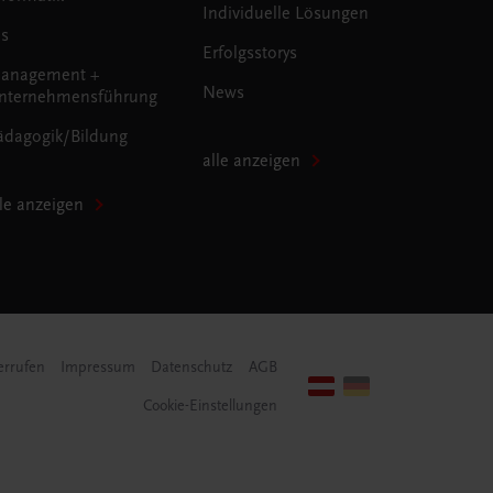
Individuelle Lösungen
us
Erfolgsstorys
anagement +
News
nternehmensführung
ädagogik/Bildung
alle anzeigen
lle anzeigen
errufen
Impressum
Datenschutz
AGB
Cookie-Einstellungen