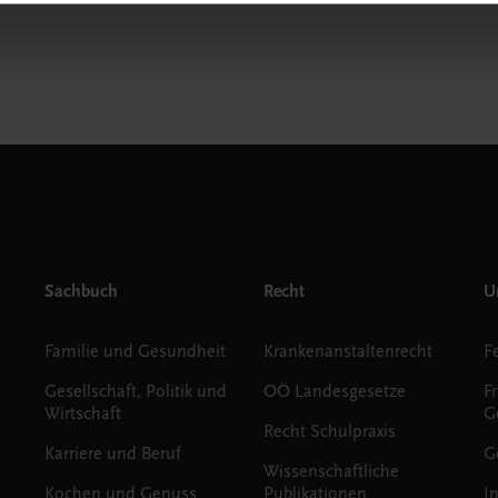
Sachbuch
Recht
Un
Familie und Gesundheit
Krankenanstaltenrecht
Gesellschaft, Politik und
OÖ Landesgesetze
F
Wirtschaft
G
Recht Schulpraxis
Karriere und Beruf
G
Wissenschaftliche
Kochen und Genuss
Publikationen
I