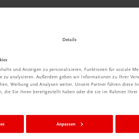
 TRAUNER!
Details
kies
halte und Anzeigen zu personalisieren, Funktionen für soziale M
Wir sind gerne für Sie da
ite zu analysieren. Außerdem geben wir Informationen zu Ihrer Ve
TRAUNER Verlag + Buchservice GmbH
edien, Werbung und Analysen weiter. Unsere Partner führen diese 
Köglstraße 14 | 4020 Linz
 die Sie ihnen bereitgestellt haben oder die sie im Rahmen Ihrer
Österreich/Austria
Tel.:
+43 732 778241
Mail:
buchservice@trauner.at
WhatsApp:
+43 664 88 58 69 41
ies
Anpassen
mehr erfahren