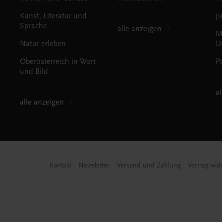
Kunst, Literatur und
J
Sprache
alle anzeigen
M
Natur erleben
U
Oberösterreich in Wort
P
und Bild
a
alle anzeigen
Kontakt
Newsletter
Versand und Zahlung
Vertrag wid