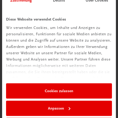
Zustimmung
Details
Über Cookies
Wir über uns
Wir sind ein österreichisches Familienunternehmen mit
Diese Webseite verwendet Cookies
75 Mitarbeiterinnen und Mitarbeitern, die eines verbindet:
Wir verwenden Cookies, um Inhalte und Anzeigen zu
Begeisterung für unsere Produkte.
personalisieren, Funktionen für soziale Medien anbieten zu
mehr erfahren
können und die Zugriffe auf unsere Website zu analysieren.
Außerdem geben wir Informationen zu Ihrer Verwendung
unserer Website an unsere Partner für soziale Medien,
Werbung und Analysen weiter. Unsere Partner führen diese
Informationen möglicherweise mit weiteren Daten
zusammen, die Sie ihnen bereitgestellt haben oder die sie
Wir sind gerne für Sie da
im Rahmen Ihrer Nutzung der Dienste gesammelt haben.
TRAUNER Verlag + Buchservice GmbH
Köglstraße 14 | 4020 Linz
Cookies zulassen
Österreich/Austria
Tel.:
+43 732 778241
Anpassen
Mail:
buchservice@trauner.at
WhatsApp:
+43 664 88 58 69 41