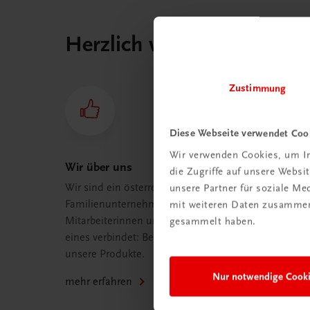
Herzlich willkommen bei
Zustimmung
Diese Webseite verwendet Coo
Wir verwenden Cookies, um In
Wir über uns
die Zugriffe auf unsere Webs
Wir sind ein österreichisches
unsere Partner für soziale M
Familienunternehmen mit 75
mit weiteren Daten zusammen,
Mitarbeiterinnen und Mitarbeitern, die
gesammelt haben.
eines verbindet: Begeisterung für
unsere Produkte.
Nur notwendige Cook
mehr erfahren