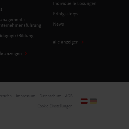
Individuelle Lösungen
us
Erfolgsstorys
anagement +
News
nternehmensführung
ädagogik/Bildung
alle anzeigen
lle anzeigen
errufen
Impressum
Datenschutz
AGB
Cookie-Einstellungen