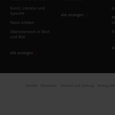
Kunst, Literatur und
J
Sprache
alle anzeigen
M
Natur erleben
U
Oberösterreich in Wort
P
und Bild
a
alle anzeigen
Kontakt
Newsletter
Versand und Zahlung
Vertrag wid