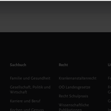
Sachbuch
Recht
Un
Familie und Gesundheit
Krankenanstaltenrecht
Gesellschaft, Politik und
OÖ Landesgesetze
F
Wirtschaft
G
Recht Schulpraxis
Karriere und Beruf
G
Wissenschaftliche
Kochen und Genuss
Publikationen
I