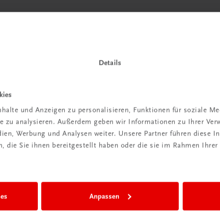
 TRAUNER!
Details
kies
halte und Anzeigen zu personalisieren, Funktionen für soziale M
Wir sind gerne für Sie da
ite zu analysieren. Außerdem geben wir Informationen zu Ihrer Ve
TRAUNER Verlag + Buchservice GmbH
edien, Werbung und Analysen weiter. Unsere Partner führen diese 
Köglstraße 14 | 4020 Linz
 die Sie ihnen bereitgestellt haben oder die sie im Rahmen Ihrer
Österreich/Austria
Tel.:
+43 732 778241
Mail:
buchservice@trauner.at
WhatsApp:
+43 664 88 58 69 41
ies
Anpassen
mehr erfahren