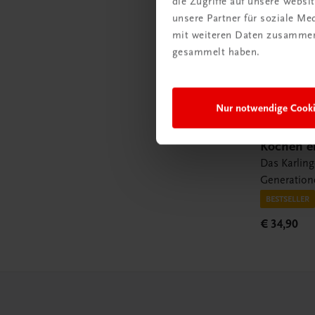
die Zugriffe auf unsere Webs
unsere Partner für soziale M
mit weiteren Daten zusammen,
gesammelt haben.
Nur notwendige Cook
Gastronomie
Kochen ei
Das Karling
Generation
BESTSELLER
€ 34,90