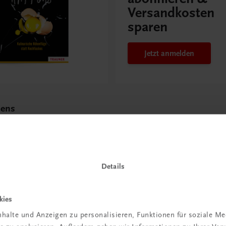
Versandkosten
sparen
Jetzt anmelden
pens
e Höhenflüge statt
s
Details
kies
halte und Anzeigen zu personalisieren, Funktionen für soziale M