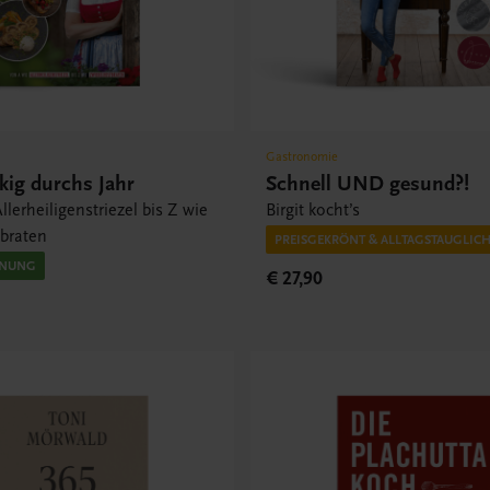
Gastronomie
ig durchs Jahr
Schnell UND gesund?!
llerheiligenstriezel bis Z wie
Birgit kocht’s
tbraten
PREISGEKRÖNT & ALLTAGSTAUGLIC
INUNG
€ 27,90