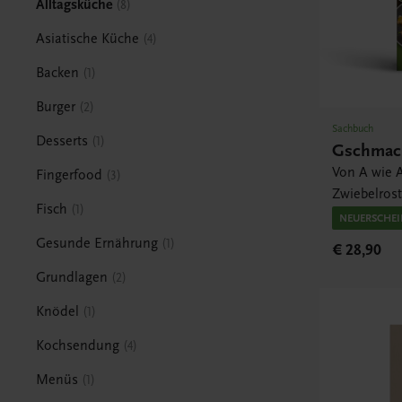
Alltagsküche
8
Asiatische Küche
4
Backen
1
Burger
2
Sachbuch
Desserts
1
Gschmack
Von A wie A
Fingerfood
3
Zwiebelros
Fisch
1
NEUERSCHE
Gesunde Ernährung
1
€ 28,90
Grundlagen
2
Knödel
1
Kochsendung
4
Menüs
1