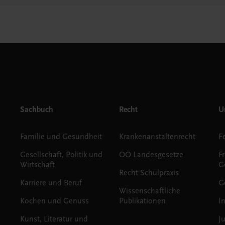
Sachbuch
Recht
Un
Familie und Gesundheit
Krankenanstaltenrecht
Gesellschaft, Politik und
OÖ Landesgesetze
F
Wirtschaft
G
Recht Schulpraxis
Karriere und Beruf
G
Wissenschaftliche
Kochen und Genuss
Publikationen
I
Kunst, Literatur und
J