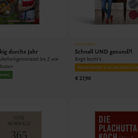
Gastronomie
ig durchs Jahr
Schnell UND gesund?!
llerheiligenstriezel bis Z wie
Birgit kocht’s
tbraten
PREISGEKRÖNT & ALLTAGSTAUGLIC
INUNG
€ 27,90