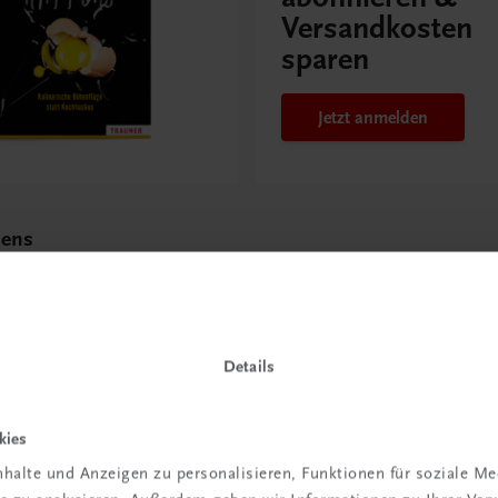
Versandkosten
sparen
Jetzt anmelden
pens
e Höhenflüge statt
s
Details
kies
halte und Anzeigen zu personalisieren, Funktionen für soziale M