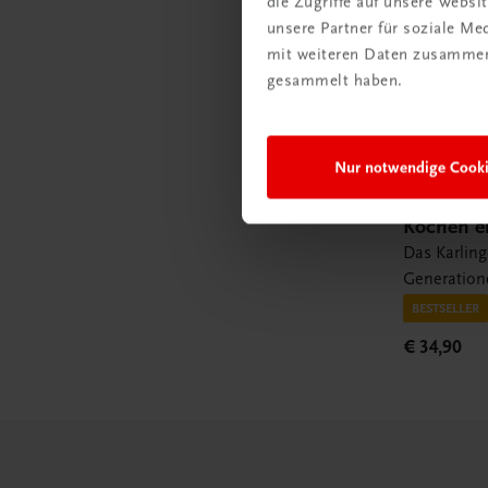
die Zugriffe auf unsere Webs
unsere Partner für soziale M
mit weiteren Daten zusammen,
gesammelt haben.
Nur notwendige Cook
Gastronomie
Kochen ei
Das Karling
Generation
BESTSELLER
€ 34,90