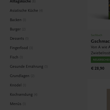
Alltagsküche
8
Asiatische Küche
4
Backen
1
Burger
2
Sachbuch
Desserts
1
Gschmack
Von A wie A
Fingerfood
3
Zwiebelros
Fisch
1
NEUERSCHE
Gesunde Ernährung
1
€ 28,90
Grundlagen
2
Knödel
1
Kochsendung
4
Menüs
1