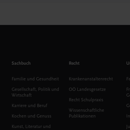
Sachbuch
Recht
Un
Familie und Gesundheit
Krankenanstaltenrecht
Gesellschaft, Politik und
OÖ Landesgesetze
F
Wirtschaft
G
Recht Schulpraxis
Karriere und Beruf
G
Wissenschaftliche
Kochen und Genuss
Publikationen
I
Kunst, Literatur und
J