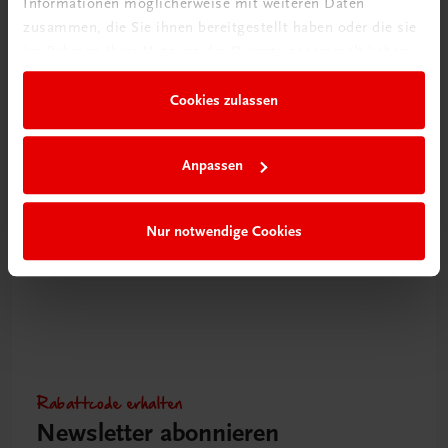
Informationen möglicherweise mit weiteren Daten
zusammen, die Sie ihnen bereitgestellt haben oder die sie
im Rahmen Ihrer Nutzung der Dienste gesammelt haben.
Gastronomie
Cookies zulassen
Shit happens
Kulinarische Höhenflüge statt Kochfiaskos
€ 32,90
Anpassen
Nur notwendige Cookies
Rabattcode erhalten
Newsletter abonnieren