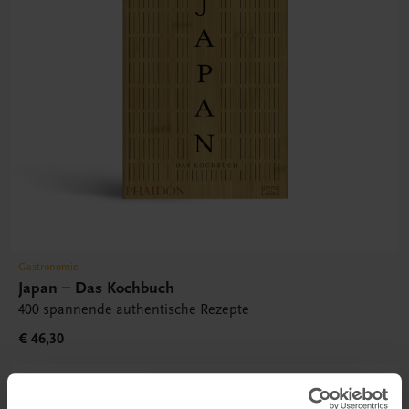
Gastronomie
Japan – Das Kochbuch
400 spannende authentische Rezepte
€ 46,30