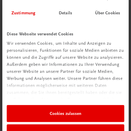
Zustimmung
Details
Über Cookies
Diese Webseite verwendet Cookies
Wir verwenden Cookies, um Inhalte und Anzeigen zu
personalisieren, Funktionen für soziale Medien anbieten zu
können und die Zugriffe auf unsere Website zu analysieren.
Außerdem geben wir Informationen zu Ihrer Verwendung
unserer Website an unsere Partner für soziale Medien,
Werbung und Analysen weiter. Unsere Partner führen diese
Informationen möglicherweise mit weiteren Daten
zusammen, die Sie ihnen bereitgestellt haben oder die sie
im Rahmen Ihrer Nutzung der Dienste gesammelt haben.
Gastronomie
Asiatisch kochen
Cookies zulassen
Thailändisch, japanisch, chinesisch, koreanisch
€ 40,00