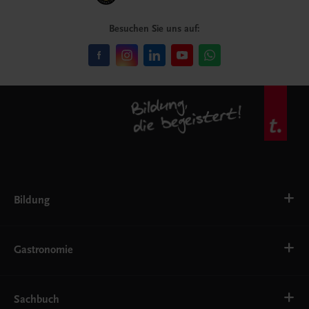
Besuchen Sie uns auf:
Bildung
VS
AHS
Gastronomie
BAFEP/BASOP
BRP
BS
Bäckerei
EWF/ZWF
Getränke
Sachbuch
FW