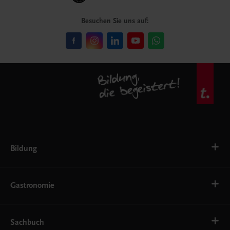
Besuchen Sie uns auf:
Bildung
VS
AHS
Gastronomie
BAFEP/BASOP
BRP
BS
Bäckerei
EWF/ZWF
Getränke
Sachbuch
FW