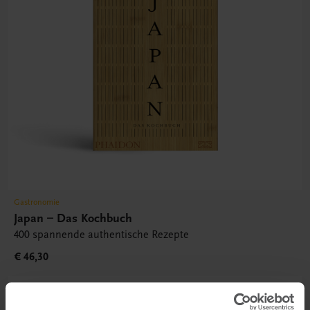
Gastronomie
Japan – Das Kochbuch
400 spannende authentische Rezepte
€ 46,30