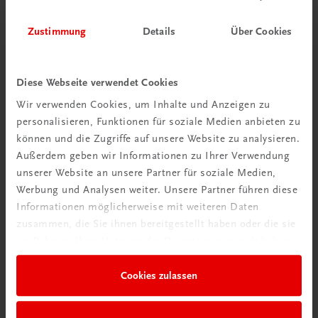
Zustimmung
Details
Über Cookies
Diese Webseite verwendet Cookies
Wir verwenden Cookies, um Inhalte und Anzeigen zu
personalisieren, Funktionen für soziale Medien anbieten zu
können und die Zugriffe auf unsere Website zu analysieren.
Außerdem geben wir Informationen zu Ihrer Verwendung
unserer Website an unsere Partner für soziale Medien,
Werbung und Analysen weiter. Unsere Partner führen diese
Informationen möglicherweise mit weiteren Daten
zusammen, die Sie ihnen bereitgestellt haben oder die sie
im Rahmen Ihrer Nutzung der Dienste gesammelt haben.
Gastronomie
Asiatisch kochen
Cookies zulassen
Thailändisch, japanisch, chinesisch, koreanisch
€ 40,00