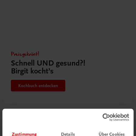
Preisgekrönt!
Schnell UND gesund?!
Birgit kocht’s
Kochbuch entdecken
Zustimmung
Details
Über Cookies