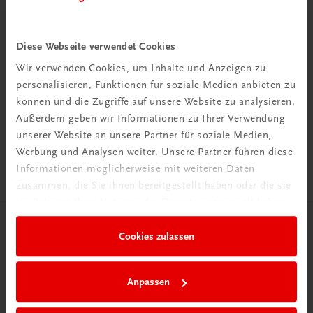
Diese Webseite verwendet Cookies
Wir verwenden Cookies, um Inhalte und Anzeigen zu
Rabattcode erhalten
personalisieren, Funktionen für soziale Medien anbieten zu
Newsletter abonnieren
können und die Zugriffe auf unsere Website zu analysieren.
& Versandkosten sparen
Außerdem geben wir Informationen zu Ihrer Verwendung
unserer Website an unsere Partner für soziale Medien,
Jetzt anmelden
Werbung und Analysen weiter. Unsere Partner führen diese
Informationen möglicherweise mit weiteren Daten
zusammen, die Sie ihnen bereitgestellt haben oder die sie
im Rahmen Ihrer Nutzung der Dienste gesammelt haben.
Herzlich willkommen bei TRAUNER!
Cookies zulassen
Anpassen