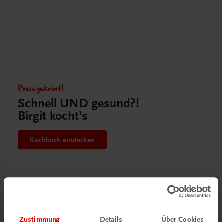
Preisgekrönt!
Schnell UND gesund?!
Birgit kocht’s
Kochbuch entdecken
Zustimmung
Details
Über Cookies