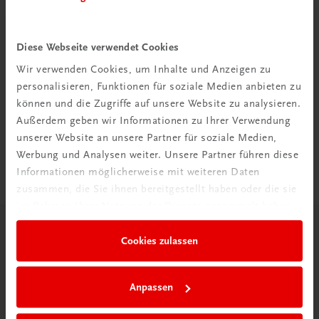
Diese Webseite verwendet Cookies
Wir verwenden Cookies, um Inhalte und Anzeigen zu
Rabattcode erhalten
personalisieren, Funktionen für soziale Medien anbieten zu
Newsletter abonnieren
können und die Zugriffe auf unsere Website zu analysieren.
& Versandkosten sparen
Außerdem geben wir Informationen zu Ihrer Verwendung
unserer Website an unsere Partner für soziale Medien,
Jetzt anmelden
Werbung und Analysen weiter. Unsere Partner führen diese
Informationen möglicherweise mit weiteren Daten
zusammen, die Sie ihnen bereitgestellt haben oder die sie
im Rahmen Ihrer Nutzung der Dienste gesammelt haben.
Herzlich willkommen bei TRAUNER!
Cookies zulassen
Anpassen