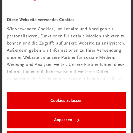
Diese Webseite verwendet Cookies
Wir verwenden Cookies, um Inhalte und Anzeigen zu
Rabattcode erhalten
personalisieren, Funktionen für soziale Medien anbieten zu
Newsletter abonnieren
können und die Zugriffe auf unsere Website zu analysieren.
& Versandkosten sparen
Außerdem geben wir Informationen zu Ihrer Verwendung
unserer Website an unsere Partner für soziale Medien,
Jetzt anmelden
Werbung und Analysen weiter. Unsere Partner führen diese
Informationen möglicherweise mit weiteren Daten
zusammen, die Sie ihnen bereitgestellt haben oder die sie
im Rahmen Ihrer Nutzung der Dienste gesammelt haben.
Herzlich willkommen bei TRAUNER!
Cookies zulassen
Anpassen