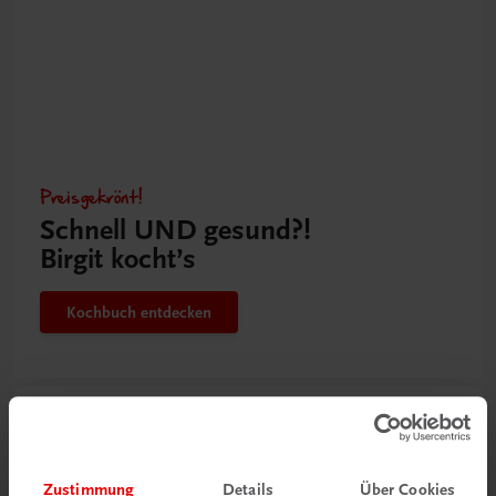
Preisgekrönt!
Schnell UND gesund?!
Birgit kocht’s
Kochbuch entdecken
Zustimmung
Details
Über Cookies