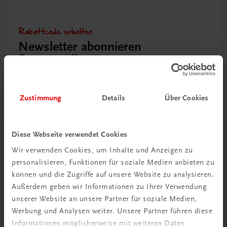
Rabattcode erhalten
Newsletter abonnieren
& Versandkosten sparen
Jetzt anmelden
Zustimmung
Details
Über Cookies
Diese Webseite verwendet Cookies
Herzlich willkommen bei TRAUNER!
Wir verwenden Cookies, um Inhalte und Anzeigen zu
personalisieren, Funktionen für soziale Medien anbieten zu
können und die Zugriffe auf unsere Website zu analysieren.
Außerdem geben wir Informationen zu Ihrer Verwendung
unserer Website an unsere Partner für soziale Medien,
Werbung und Analysen weiter. Unsere Partner führen diese
Wir über uns
Informationen möglicherweise mit weiteren Daten