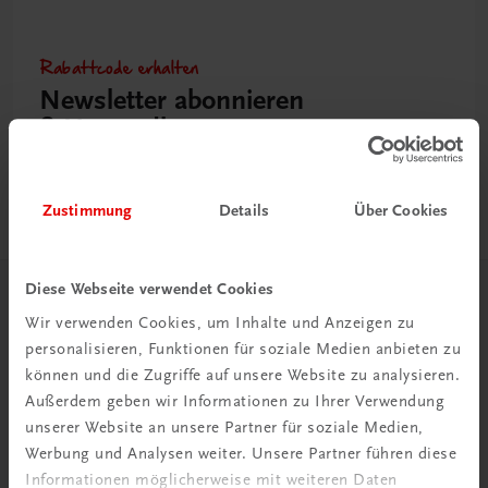
Rabattcode erhalten
Newsletter abonnieren
& Versandkosten sparen
Jetzt anmelden
Zustimmung
Details
Über Cookies
Diese Webseite verwendet Cookies
Herzlich willkommen bei TRAUNER!
Wir verwenden Cookies, um Inhalte und Anzeigen zu
personalisieren, Funktionen für soziale Medien anbieten zu
können und die Zugriffe auf unsere Website zu analysieren.
Außerdem geben wir Informationen zu Ihrer Verwendung
unserer Website an unsere Partner für soziale Medien,
Werbung und Analysen weiter. Unsere Partner führen diese
Wir über uns
Informationen möglicherweise mit weiteren Daten