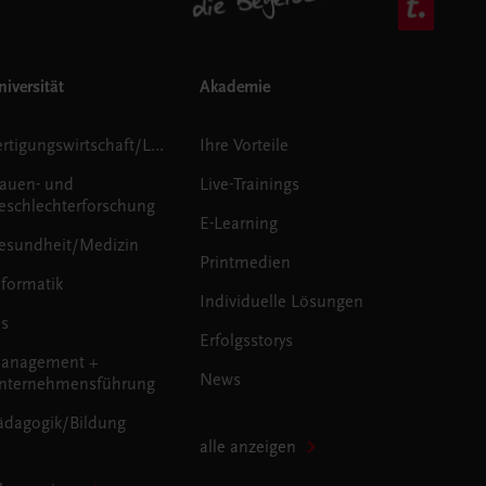
iversität
Akademie
Fertigungswirtschaft/Logistik
Ihre Vorteile
rauen- und
Live-Trainings
eschlechterforschung
E-Learning
esundheit/Medizin
Printmedien
nformatik
Individuelle Lösungen
us
Erfolgsstorys
anagement +
News
nternehmensführung
ädagogik/Bildung
alle anzeigen