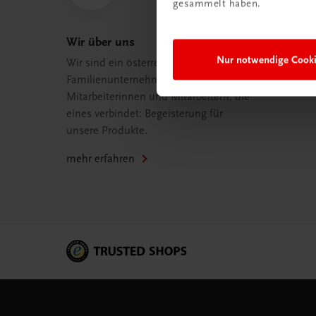
gesammelt haben.
Wir über uns
Nur notwendige Cook
Wir sind ein österreichisches
Familienunternehmen mit 75
Mitarbeiterinnen und Mitarbeitern, die
eines verbindet: Begeisterung für
unsere Produkte.
mehr erfahren