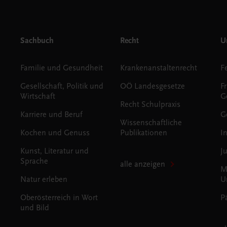
Sachbuch
Recht
Un
Familie und Gesundheit
Krankenanstaltenrecht
Gesellschaft, Politik und
OÖ Landesgesetze
F
Wirtschaft
G
Recht Schulpraxis
Karriere und Beruf
G
Wissenschaftliche
Kochen und Genuss
Publikationen
I
Kunst, Literatur und
J
Sprache
alle anzeigen
M
Natur erleben
U
Oberösterreich in Wort
P
und Bild