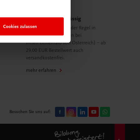
Schnell und zuverlässig
Cookies zulassen
Ihre Bestellung ist in der Regel in
spätestens 48 Stunden bei
Ihnen (innerhalb von Österreich) – ab
29,00 EUR Bestellwert auch
versandkostenfrei.
mehr erfahren
Besuchen Sie uns auf: