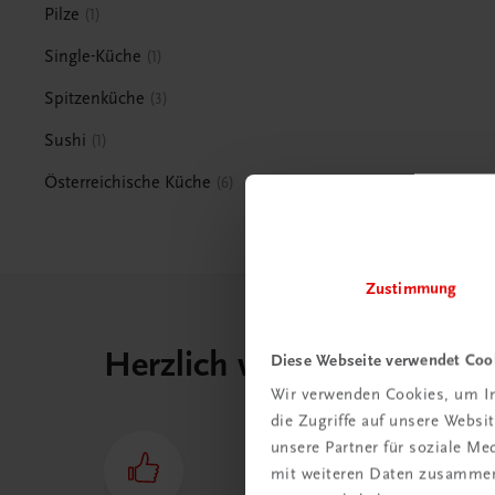
Pilze
1
Single-Küche
1
Spitzenküche
3
Sushi
1
Österreichische Küche
6
Zustimmung
Herzlich willkommen bei
Diese Webseite verwendet Coo
Wir verwenden Cookies, um In
die Zugriffe auf unsere Webs
unsere Partner für soziale M
mit weiteren Daten zusammen,