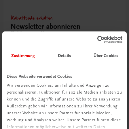
Rabattcode erhalten
Newsletter abonnieren
& Versandkosten sparen
Jetzt anmelden
Zustimmung
Details
Über Cookies
Diese Webseite verwendet Cookies
Herzlich willkommen bei TRAUNER!
Wir verwenden Cookies, um Inhalte und Anzeigen zu
personalisieren, Funktionen für soziale Medien anbieten zu
können und die Zugriffe auf unsere Website zu analysieren.
Außerdem geben wir Informationen zu Ihrer Verwendung
unserer Website an unsere Partner für soziale Medien,
Werbung und Analysen weiter. Unsere Partner führen diese
Wir über uns
Informationen möglicherweise mit weiteren Daten