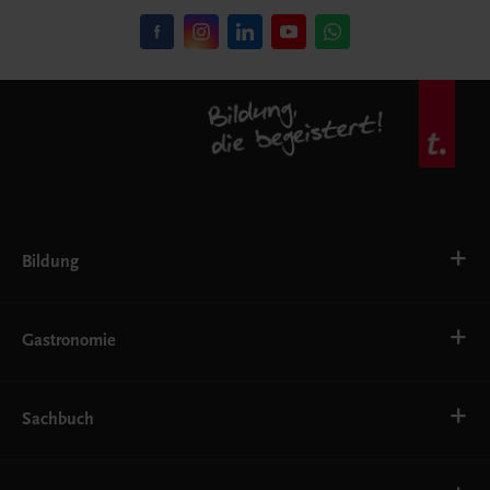
Bildung
VS
AHS
Gastronomie
BAFEP/BASOP
BRP
BS
Bäckerei
EWF/ZWF
Getränke
Sachbuch
FW
Hotelmanagement
Konditorei und Patisserie
Küche
Familie und Gesundheit
Service