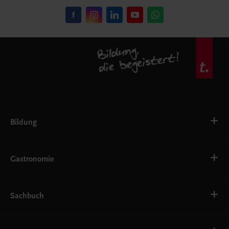
Bildung
VS
AHS
Gastronomie
BAFEP/BASOP
BRP
BS
Bäckerei
EWF/ZWF
Getränke
Sachbuch
FW
Hotelmanagement
Konditorei und Patisserie
Küche
Familie und Gesundheit
Service