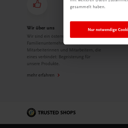
gesammelt haben.
Wir über uns
Nur notwendige Cook
Wir sind ein österreichisches
Familienunternehmen mit 75
Mitarbeiterinnen und Mitarbeitern, die
eines verbindet: Begeisterung für
unsere Produkte.
mehr erfahren