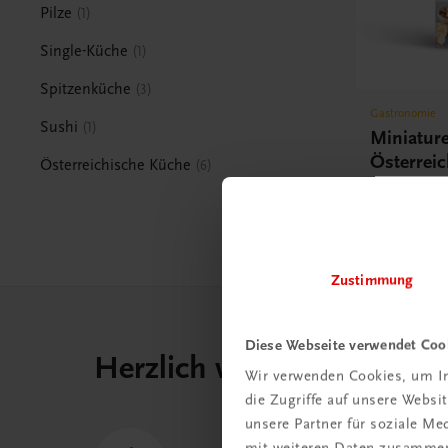
Pilze
1
Single-Küche
1
Spitzenküche
3
Gastronomie
Sushi
1
Miniature
Österrei
Österreichische Küche
6
für Feste u
€ 27,00
Zustimmung
Diese Webseite verwendet Coo
Herzlich willkommen bei
Wir verwenden Cookies, um In
die Zugriffe auf unsere Webs
unsere Partner für soziale M
mit weiteren Daten zusammen,