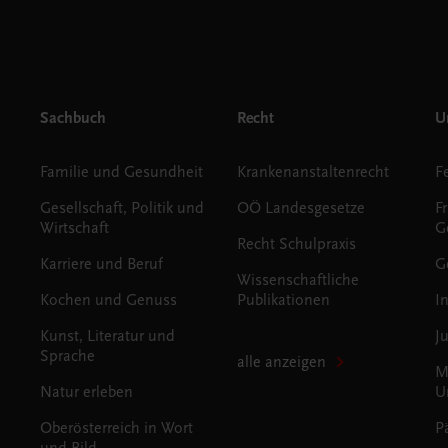
Sachbuch
Recht
Un
Familie und Gesundheit
Krankenanstaltenrecht
Gesellschaft, Politik und
OÖ Landesgesetze
F
Wirtschaft
G
Recht Schulpraxis
Karriere und Beruf
G
Wissenschaftliche
Kochen und Genuss
Publikationen
I
Kunst, Literatur und
J
Sprache
alle anzeigen
M
Natur erleben
U
Oberösterreich in Wort
P
und Bild