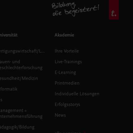
iversität
Akademie
Fertigungswirtschaft/Logistik
Ihre Vorteile
rauen- und
Live-Trainings
eschlechterforschung
E-Learning
esundheit/Medizin
Printmedien
nformatik
Individuelle Lösungen
us
Erfolgsstorys
anagement +
News
nternehmensführung
ädagogik/Bildung