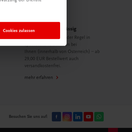
Schnell und zuverlässig
Cookies zulassen
Ihre Bestellung ist in der Regel in
spätestens 48 Stunden bei
Ihnen (innerhalb von Österreich) – ab
29,00 EUR Bestellwert auch
versandkostenfrei.
mehr erfahren
Besuchen Sie uns auf: