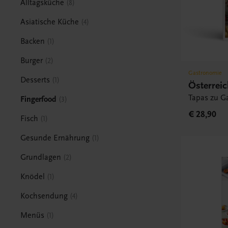
Alltagsküche
8
Asiatische Küche
4
Backen
1
Burger
2
Gastronomie
Desserts
1
Österrei
Tapas zu Ga
Fingerfood
3
€ 28,90
Fisch
1
Gesunde Ernährung
1
Grundlagen
2
Knödel
1
Kochsendung
4
Menüs
1