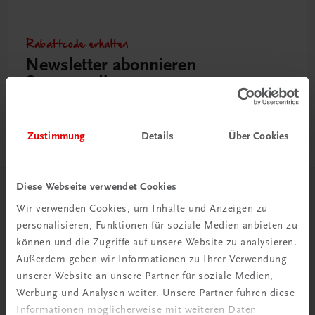
Rabattcode erhalten
Newsletter abonnieren
& Versandkosten sparen
Jetzt anmelden
Zustimmung
Details
Über Cookies
Diese Webseite verwendet Cookies
Herzlich willkommen bei TRAUNER!
Wir verwenden Cookies, um Inhalte und Anzeigen zu
personalisieren, Funktionen für soziale Medien anbieten zu
können und die Zugriffe auf unsere Website zu analysieren.
Außerdem geben wir Informationen zu Ihrer Verwendung
unserer Website an unsere Partner für soziale Medien,
Werbung und Analysen weiter. Unsere Partner führen diese
Wir über uns
Informationen möglicherweise mit weiteren Daten