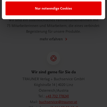
Nur notwendige Cookies
Wir über uns
Wir sind ein österreichisches Familienunternehmen mit
75 Mitarbeiterinnen und Mitarbeitern, die eines verbindet:
Begeisterung für unsere Produkte.
mehr erfahren
Wir sind gerne für Sie da
TRAUNER Verlag + Buchservice GmbH
Köglstraße 14 | 4020 Linz
Österreich/Austria
Tel.:
+43 732 778241
Mail:
buchservice@trauner.at