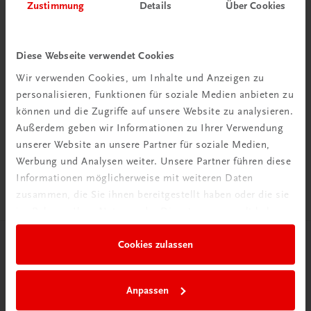
Zustimmung
Details
Über Cookies
Diese Webseite verwendet Cookies
Wir verwenden Cookies, um Inhalte und Anzeigen zu
personalisieren, Funktionen für soziale Medien anbieten zu
Rabattcode erhalten
können und die Zugriffe auf unsere Website zu analysieren.
Newsletter abonnieren
Außerdem geben wir Informationen zu Ihrer Verwendung
& Versandkosten sparen
unserer Website an unsere Partner für soziale Medien,
Werbung und Analysen weiter. Unsere Partner führen diese
Jetzt anmelden
Informationen möglicherweise mit weiteren Daten
zusammen, die Sie ihnen bereitgestellt haben oder die sie
im Rahmen Ihrer Nutzung der Dienste gesammelt haben.
Cookies zulassen
Herzlich willkommen bei TRAUNER!
Anpassen