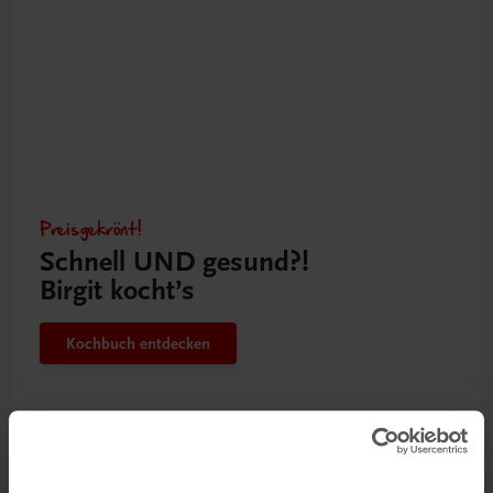
Preisgekrönt!
Schnell UND gesund?!
Birgit kocht’s
Kochbuch entdecken