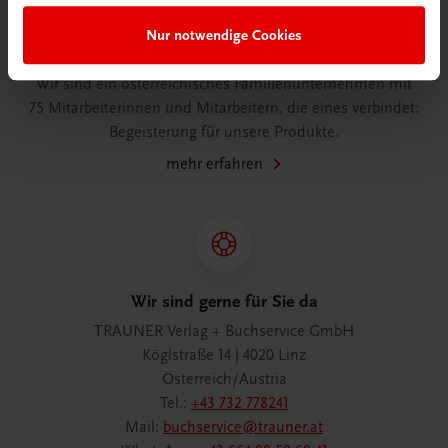
Nur notwendige Cookies
Wir über uns
Wir sind ein österreichisches Familienunternehmen mit
75 Mitarbeiterinnen und Mitarbeitern, die eines verbindet:
Begeisterung für unsere Produkte.
mehr erfahren
Wir sind gerne für Sie da
TRAUNER Verlag + Buchservice GmbH
Köglstraße 14 | 4020 Linz
Österreich/Austria
Tel.:
+43 732 778241
Mail:
buchservice@trauner.at