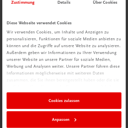
Zustimmung
Details
Über Cookies
Diese Webseite verwendet Cookies
Wir verwenden Cookies, um Inhalte und Anzeigen zu
personalisieren, Funktionen für soziale Medien anbieten zu
Rabattcode erhalten
können und die Zugriffe auf unsere Website zu analysieren.
Newsletter abonnieren
Außerdem geben wir Informationen zu Ihrer Verwendung
& Versandkosten sparen
unserer Website an unsere Partner für soziale Medien,
Werbung und Analysen weiter. Unsere Partner führen diese
Jetzt anmelden
Informationen möglicherweise mit weiteren Daten
zusammen, die Sie ihnen bereitgestellt haben oder die sie
im Rahmen Ihrer Nutzung der Dienste gesammelt haben.
Cookies zulassen
Herzlich willkommen bei TRAUNER!
Anpassen