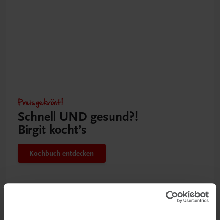
Preisgekrönt!
Schnell UND gesund?!
Birgit kocht’s
Kochbuch entdecken