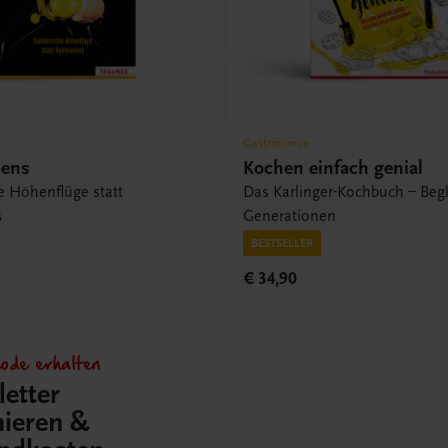
Gastronomie
pens
Kochen einfach genial
e Höhenflüge statt
Das Karlinger-Kochbuch – Begle
s
Generationen
BESTSELLER
€ 34,90
ode erhalten
etter
ieren &