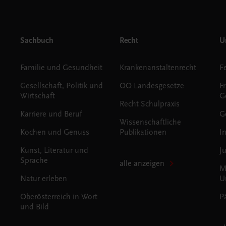
Sachbuch
Recht
Un
Familie und Gesundheit
Krankenanstaltenrecht
Gesellschaft, Politik und
OÖ Landesgesetze
F
Wirtschaft
G
Recht Schulpraxis
Karriere und Beruf
G
Wissenschaftliche
Kochen und Genuss
Publikationen
I
Kunst, Literatur und
J
Sprache
alle anzeigen
M
Natur erleben
U
Oberösterreich in Wort
P
und Bild