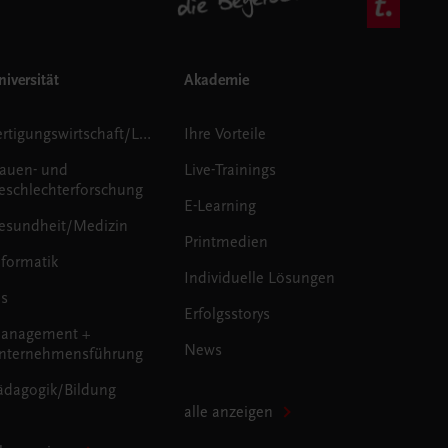
iversität
Akademie
Fertigungswirtschaft/Logistik
Ihre Vorteile
rauen- und
Live-Trainings
eschlechterforschung
E-Learning
esundheit/Medizin
Printmedien
nformatik
Individuelle Lösungen
us
Erfolgsstorys
anagement +
News
nternehmensführung
ädagogik/Bildung
alle anzeigen