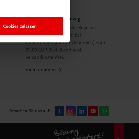
Schnell und zuverlässig
Cookies zulassen
Ihre Bestellung ist in der Regel in
spätestens 48 Stunden bei
Ihnen (innerhalb von Österreich) – ab
29,00 EUR Bestellwert auch
versandkostenfrei.
mehr erfahren
Besuchen Sie uns auf: