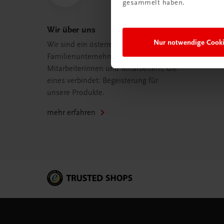
gesammelt haben.
Wir über uns
Nur notwendige Cook
Wir sind ein österreichisches
Familienunternehmen mit 75
Mitarbeiterinnen und Mitarbeitern, die
eines verbindet: Begeisterung für
unsere Produkte.
mehr erfahren