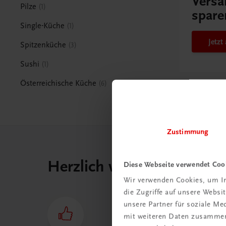
Versa
Pilze
1
spare
Single-Küche
1
Jetz
Spitzenküche
3
Sushi
1
Österreichische Küche
6
Zustimmung
Herzlich willkommen bei
Diese Webseite verwendet Coo
Wir verwenden Cookies, um In
die Zugriffe auf unsere Webs
unsere Partner für soziale M
mit weiteren Daten zusammen,