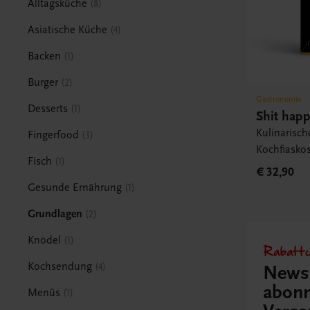
Alltagsküche
8
Asiatische Küche
4
Backen
1
Burger
2
Gastronomie
Desserts
1
Shit hap
Kulinarisch
Fingerfood
3
Kochfiasko
Fisch
1
€ 32,90
Gesunde Ernährung
1
Grundlagen
2
Knödel
1
Rabattc
Kochsendung
4
Newsl
abonn
Menüs
1