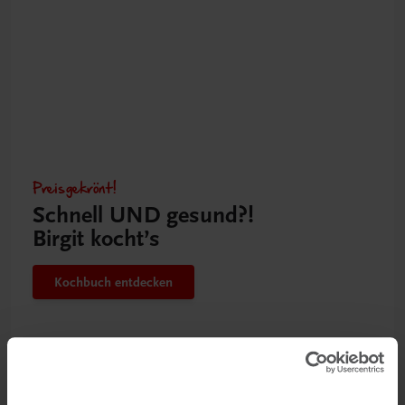
Preisgekrönt!
Schnell UND gesund?!
Birgit kocht’s
Kochbuch entdecken