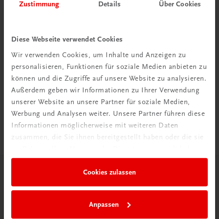
Zustimmung
Details
Über Cookies
Diese Webseite verwendet Cookies
Wir verwenden Cookies, um Inhalte und Anzeigen zu
personalisieren, Funktionen für soziale Medien anbieten zu
Rabattcode erhalten
können und die Zugriffe auf unsere Website zu analysieren.
Newsletter abonnieren
Außerdem geben wir Informationen zu Ihrer Verwendung
& Versandkosten sparen
unserer Website an unsere Partner für soziale Medien,
Werbung und Analysen weiter. Unsere Partner führen diese
Jetzt anmelden
Informationen möglicherweise mit weiteren Daten
zusammen, die Sie ihnen bereitgestellt haben oder die sie
im Rahmen Ihrer Nutzung der Dienste gesammelt haben.
Cookies zulassen
Herzlich willkommen bei TRAUNER!
Anpassen