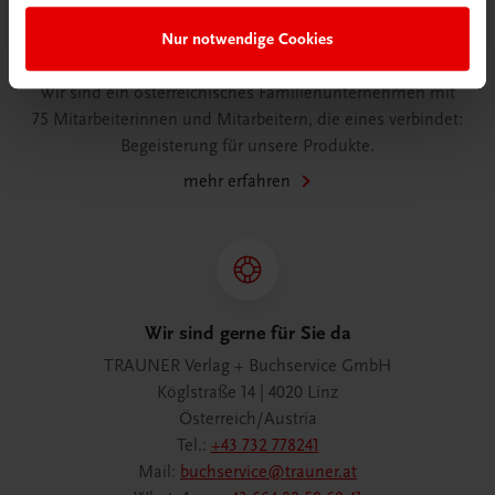
Nur notwendige Cookies
Wir über uns
Wir sind ein österreichisches Familienunternehmen mit
75 Mitarbeiterinnen und Mitarbeitern, die eines verbindet:
Begeisterung für unsere Produkte.
mehr erfahren
Wir sind gerne für Sie da
TRAUNER Verlag + Buchservice GmbH
Köglstraße 14 | 4020 Linz
Österreich/Austria
Tel.:
+43 732 778241
Mail:
buchservice@trauner.at