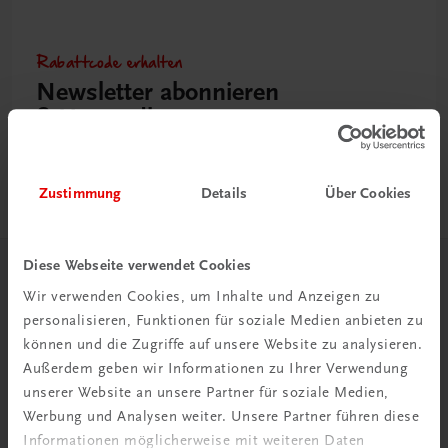
Rabattcode erhalten
Newsletter abonnieren
& Versandkosten sparen
Jetzt anmelden
Zustimmung
Details
Über Cookies
Diese Webseite verwendet Cookies
Herzlich willkommen bei TRAUNER!
Wir verwenden Cookies, um Inhalte und Anzeigen zu
personalisieren, Funktionen für soziale Medien anbieten zu
können und die Zugriffe auf unsere Website zu analysieren.
Außerdem geben wir Informationen zu Ihrer Verwendung
unserer Website an unsere Partner für soziale Medien,
Werbung und Analysen weiter. Unsere Partner führen diese
Wir über uns
Informationen möglicherweise mit weiteren Daten