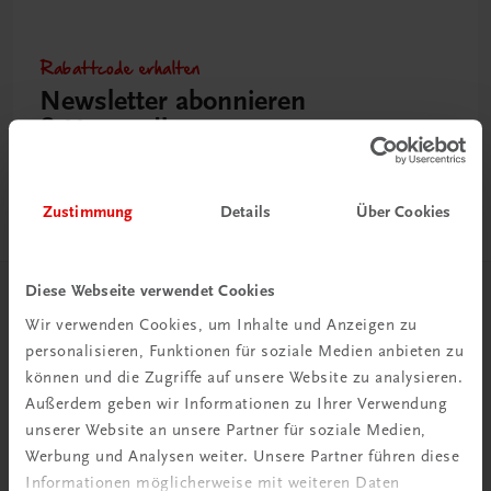
Rabattcode erhalten
Newsletter abonnieren
& Versandkosten sparen
Jetzt anmelden
Zustimmung
Details
Über Cookies
Diese Webseite verwendet Cookies
Herzlich willkommen bei TRAUNER!
Wir verwenden Cookies, um Inhalte und Anzeigen zu
personalisieren, Funktionen für soziale Medien anbieten zu
können und die Zugriffe auf unsere Website zu analysieren.
Außerdem geben wir Informationen zu Ihrer Verwendung
unserer Website an unsere Partner für soziale Medien,
Werbung und Analysen weiter. Unsere Partner führen diese
Wir über uns
Informationen möglicherweise mit weiteren Daten