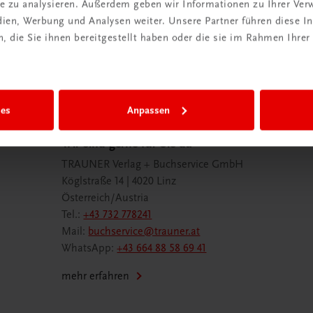
ite zu analysieren. Außerdem geben wir Informationen zu Ihrer Ve
 TRAUNER!
edien, Werbung und Analysen weiter. Unsere Partner führen diese 
 die Sie ihnen bereitgestellt haben oder die sie im Rahmen Ihrer
ies
Anpassen
Wir sind gerne für Sie da
TRAUNER Verlag + Buchservice GmbH
Köglstraße 14 | 4020 Linz
Österreich/Austria
Tel.:
+43 732 778241
Mail:
buchservice@trauner.at
WhatsApp:
+43 664 88 58 69 41
mehr erfahren