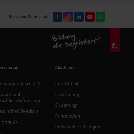
Besuchen Sie uns auf:
iversität
Akademie
Fertigungswirtschaft/Logistik
Ihre Vorteile
rauen- und
Live-Trainings
eschlechterforschung
E-Learning
esundheit/Medizin
Printmedien
nformatik
Individuelle Lösungen
us