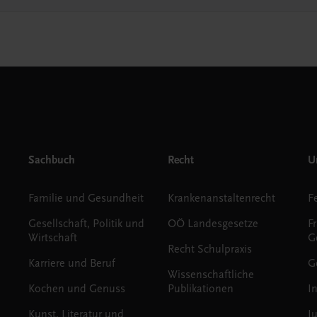
Sachbuch
Recht
Un
Familie und Gesundheit
Krankenanstaltenrecht
Gesellschaft, Politik und
OÖ Landesgesetze
F
Wirtschaft
G
Recht Schulpraxis
Karriere und Beruf
G
Wissenschaftliche
Kochen und Genuss
Publikationen
I
Kunst, Literatur und
J