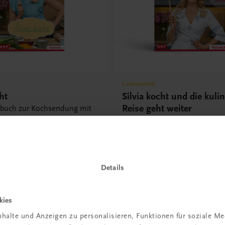
Gastronomie
ht
Silvia kocht und die kuli
Reise geht weiter
hbuch zur Kochsendung mit
eider
Das 2. Kochbuch zur Kochsen
Silvia Schneider
US DER ORF-KOCHSENDUNG
BEKANNT AUS DER ORF-KOCHSEND
€ 26,90
Details
kies
halte und Anzeigen zu personalisieren, Funktionen für soziale M