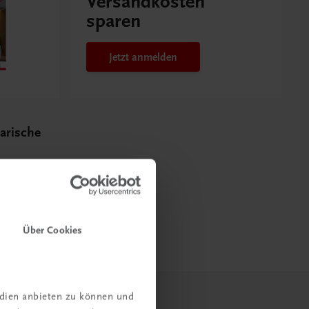
Versandkosten
sparen
Jetzt anmelden
narische
dung mit
UNG
Über Cookies
edien anbieten zu können und