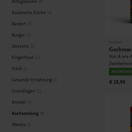
Alltagsküche
8
Asiatische Küche
4
Backen
1
Burger
2
Sachbuch
Desserts
1
Gschmack
Von A wie A
Fingerfood
3
Zwiebelros
Fisch
1
NEUERSCHE
Gesunde Ernährung
1
€ 28,90
Grundlagen
2
Knödel
1
Kochsendung
4
Menüs
1