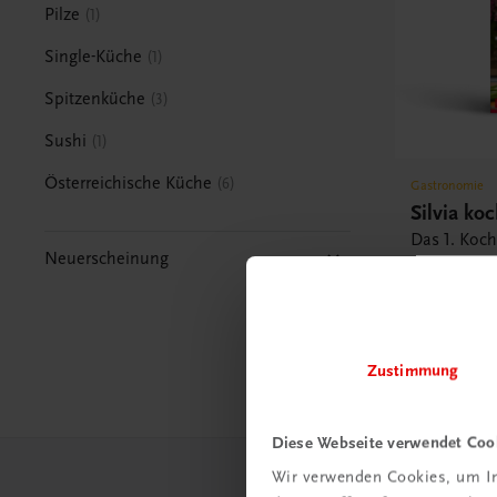
Pilze
1
Single-Küche
1
Spitzenküche
3
Sushi
1
Österreichische Küche
6
Gastronomie
Silvia koc
Das 1. Koc
Neuerscheinung
Silvia Schn
BEKANNT A
€ 25,90
Zustimmung
Diese Webseite verwendet Coo
Wir verwenden Cookies, um In