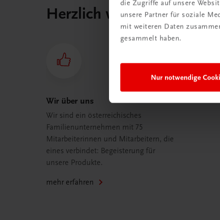
die Zugriffe auf unsere Webs
Herzlich willkommen bei
unsere Partner für soziale M
mit weiteren Daten zusammen,
gesammelt haben.
Nur notwendige Cook
Wir über uns
Wir sind ein österreichisches
Familienunternehmen mit 75
Mitarbeiterinnen und Mitarbeitern, die
eines verbindet: Begeisterung für
unsere Produkte.
mehr erfahren