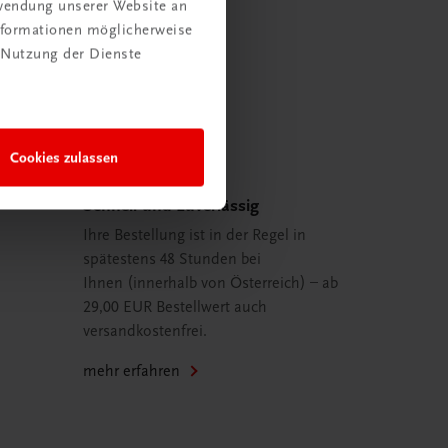
rwendung unserer Website an
Informationen möglicherweise
 Nutzung der Dienste
Cookies zulassen
Schnell und zuverlässig
Ihre Bestellung ist in der Regel in
spätestens 48 Stunden bei
Ihnen (innerhalb von Österreich) – ab
29,00 EUR Bestellwert auch
versandkostenfrei.
mehr erfahren