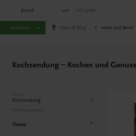
eit
Sachbuch
Gesellschaft, Politik und Wirtschaft
News & Blog
Karriere und Beruf
Kochsendung – Kochen und Genus
Thema
Kochsendung
Alle Filter entfernen
Thema