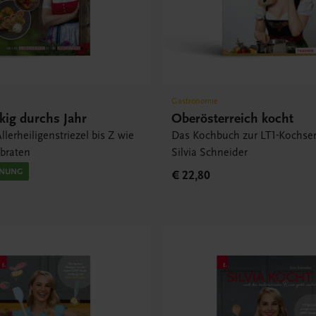
Gastronomie
ig durchs Jahr
Oberösterreich kocht
llerheiligenstriezel bis Z wie
Das Kochbuch zur LT1-Kochse
tbraten
Silvia Schneider
INUNG
€ 22,80