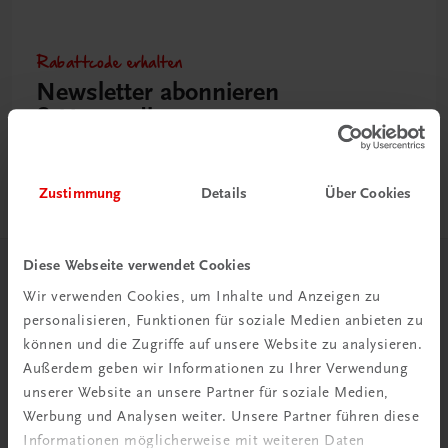
Rabattcode erhalten
Newsletter abonnieren
& Versandkosten sparen
Jetzt anmelden
Zustimmung
Details
Über Cookies
Diese Webseite verwendet Cookies
Herzlich willkommen bei TRAUNER!
Wir verwenden Cookies, um Inhalte und Anzeigen zu
personalisieren, Funktionen für soziale Medien anbieten zu
können und die Zugriffe auf unsere Website zu analysieren.
Außerdem geben wir Informationen zu Ihrer Verwendung
unserer Website an unsere Partner für soziale Medien,
Werbung und Analysen weiter. Unsere Partner führen diese
Wir über uns
Informationen möglicherweise mit weiteren Daten