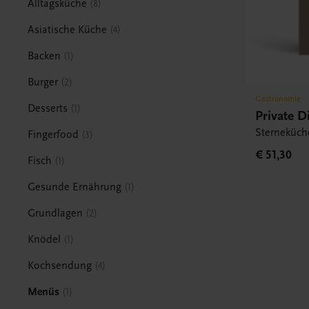
Alltagsküche
8
Asiatische Küche
4
Backen
1
Burger
2
Gastronomie
Desserts
1
Private D
Sterneküch
Fingerfood
3
€ 51,30
Fisch
1
Gesunde Ernährung
1
Grundlagen
2
Knödel
1
Kochsendung
4
Menüs
1