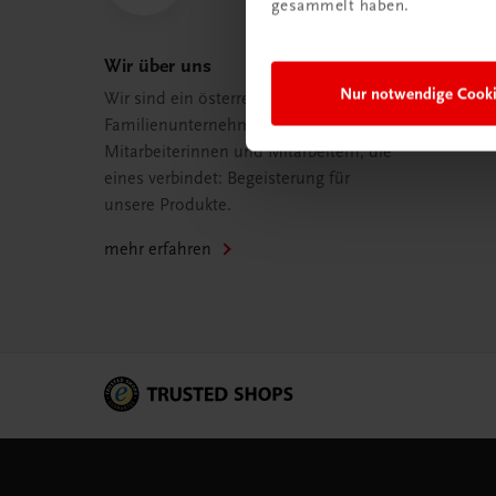
gesammelt haben.
Wir über uns
Nur notwendige Cook
Wir sind ein österreichisches
Familienunternehmen mit 75
Mitarbeiterinnen und Mitarbeitern, die
eines verbindet: Begeisterung für
unsere Produkte.
mehr erfahren