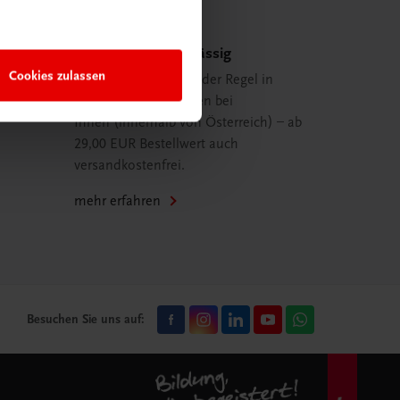
Schnell und zuverlässig
Cookies zulassen
Ihre Bestellung ist in der Regel in
spätestens 48 Stunden bei
Ihnen (innerhalb von Österreich) – ab
29,00 EUR Bestellwert auch
versandkostenfrei.
mehr erfahren
Besuchen Sie uns auf: