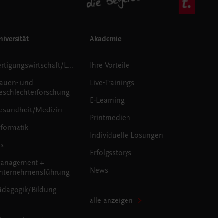
iversität
Akademie
Fertigungswirtschaft/Logistik
Ihre Vorteile
rauen- und
Live-Trainings
eschlechterforschung
E-Learning
esundheit/Medizin
Printmedien
nformatik
Individuelle Lösungen
us
Erfolgsstorys
anagement +
News
nternehmensführung
ädagogik/Bildung
alle anzeigen