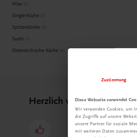
Pilze
1
Single-Küche
1
Spitzenküche
3
Sushi
1
Österreichische Küche
6
Zustimmung
Herzlich willkommen bei
Diese Webseite verwendet Coo
Wir verwenden Cookies, um In
die Zugriffe auf unsere Webs
unsere Partner für soziale M
mit weiteren Daten zusammen,