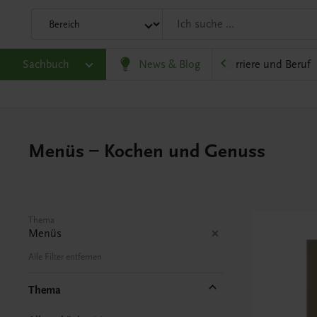
eit
Sachbuch
Gesellschaft, Politik und Wirtschaft
News & Blog
Karriere und Beruf
Menüs – Kochen und Genuss
Thema
Menüs
Alle Filter entfernen
Thema