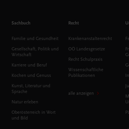
Sachbuch
Recht
Un
Familie und Gesundheit
Krankenanstaltenrecht
Gesellschaft, Politik und
OÖ Landesgesetze
F
Wirtschaft
G
Recht Schulpraxis
Karriere und Beruf
G
Wissenschaftliche
Kochen und Genuss
Publikationen
I
Kunst, Literatur und
J
Sprache
alle anzeigen
M
Natur erleben
U
Oberösterreich in Wort
P
und Bild